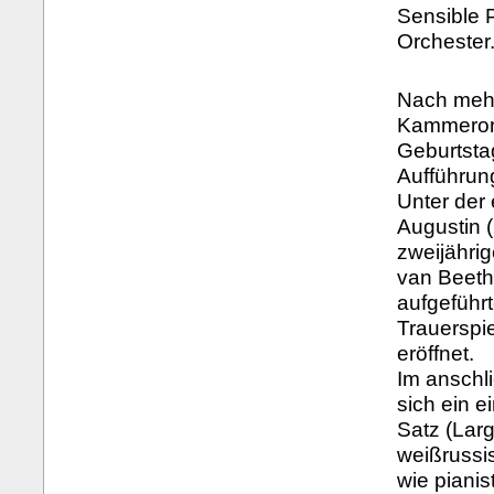
Sensible 
Orchester
Nach mehr
Kammerorc
Geburtsta
Aufführun
Unter der
Augustin (
zweijähri
van Beeth
aufgeführ
Trauerspi
eröffnet.
Im anschli
sich ein 
Satz (Lar
weißrussi
wie pianis