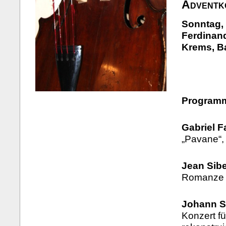
Adventk
Sonntag, 
Ferdinand
Krems, B
Program
Gabriel F
„Pavane“, 
Jean Sibe
Romanze o
Johann S
Konzert fü