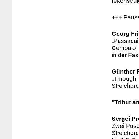
rekonstrui
+++ Paus
Georg Fri
„Passacail
Cembalo
in der Fas
Günther F
„Through T
Streichor
"Tribut a
Sergei Pr
Zwei Pusc
Streichor