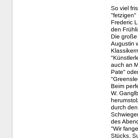
So viel fr
"fetzigen
Frederic 
den Frühli
Die große
Augustin 
Klassikern
"Künstler
auch an M
Pate" oder
"Greensle
Beim perf
W. Ganglb
herumstol
durch den
Schwieger
des Abends
"Wir fang
Stücks, Su