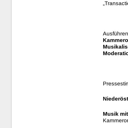
„Transact
Ausführen
Kammeror
Musikali
Moderatio
Pressest
Niederöst
Musik mi
Kammerorc