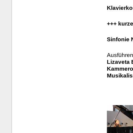
Klavierko
+++ kurz
Sinfonie 
Ausführen
Lizaveta 
Kammeror
Musikali