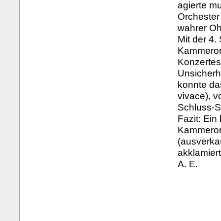
agierte mu
Orchester
wahrer O
Mit der 4.
Kammerorc
Konzertes
Unsicherh
konnte da
vivace), v
Schluss-S
Fazit: Ei
Kammerorc
(ausverka
akklamier
A. E.