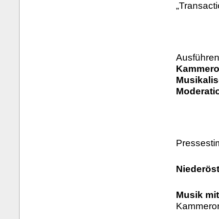
„Transact
Ausführen
Kammeror
Musikali
Moderatio
Pressest
Niederöst
Musik mi
Kammerorc