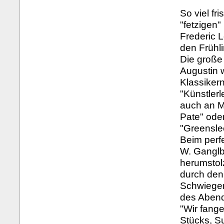
So viel fr
"fetzigen
Frederic 
den Frühli
Die große
Augustin 
Klassikern
"Künstler
auch an M
Pate" oder
"Greensle
Beim perf
W. Ganglb
herumstol
durch den
Schwieger
des Abends
"Wir fang
Stücks, Su