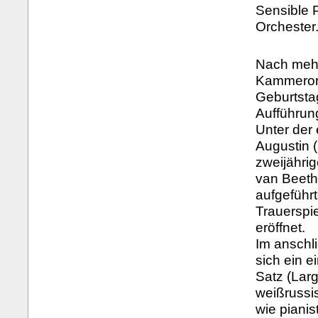
Sensible 
Orchester
Nach mehr
Kammerorc
Geburtsta
Aufführun
Unter der
Augustin (
zweijähri
van Beeth
aufgeführ
Trauerspi
eröffnet.
Im anschli
sich ein 
Satz (Lar
weißrussi
wie pianis