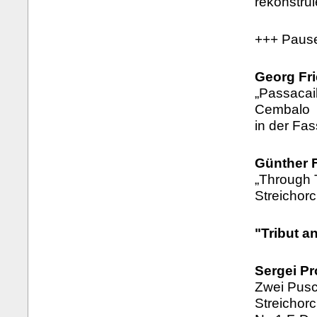
rekonstrui
+++ Paus
Georg Fri
„Passacail
Cembalo
in der Fas
Günther F
„Through T
Streichor
"Tribut a
Sergei Pr
Zwei Pusc
Streichor