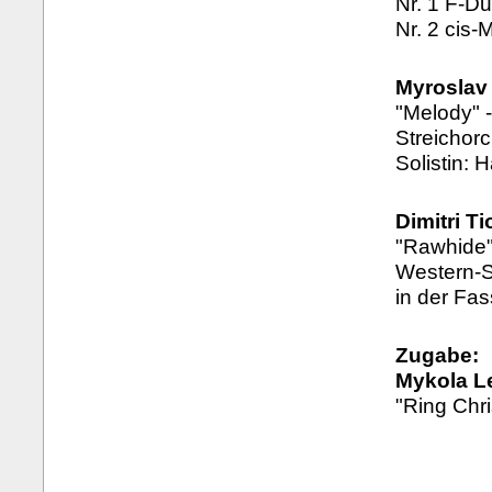
Nr. 1 F-Du
Nr. 2 cis-M
Myroslav
"Melody" -
Streichor
Solistin: 
Dimitri T
"Rawhide"
Western-S
in der Fas
Zugabe:
Mykola L
"Ring Chri