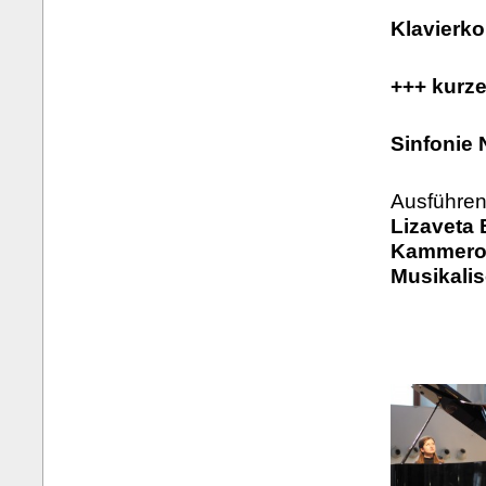
Klavierko
+++ kurz
Sinfonie 
Ausführen
Lizaveta 
Kammeror
Musikali