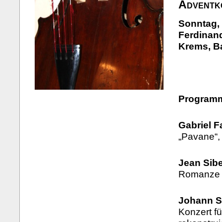
Adventk
Sonntag, 
Ferdinand
Krems, B
Program
Gabriel F
„Pavane“, 
Jean Sibe
Romanze o
Johann S
Konzert fü