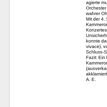
agierte mu
Orchester
wahrer O
Mit der 4.
Kammerorc
Konzertes
Unsicherh
konnte da
vivace), v
Schluss-S
Fazit: Ei
Kammerorc
(ausverka
akklamier
A. E.