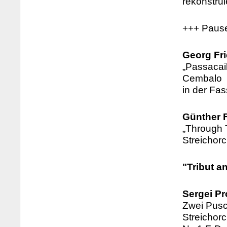
rekonstrui
+++ Paus
Georg Fri
„Passacail
Cembalo
in der Fas
Günther F
„Through T
Streichor
"Tribut a
Sergei Pr
Zwei Pusc
Streichor