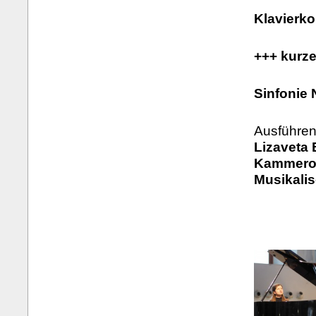
Klavierko
+++ kurz
Sinfonie 
Ausführen
Lizaveta 
Kammeror
Musikali