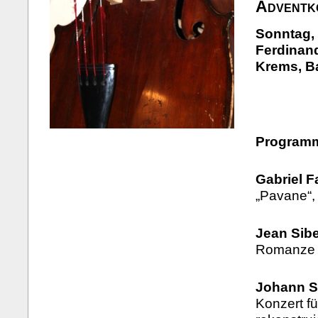
Adventk
Sonntag, 
Ferdinand
Krems, B
Program
Gabriel F
„Pavane“, 
Jean Sibe
Romanze o
Johann S
Konzert fü