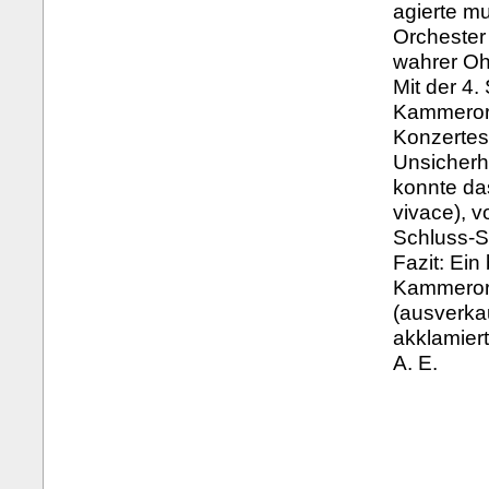
agierte mu
Orchester
wahrer O
Mit der 4.
Kammerorc
Konzertes
Unsicherh
konnte da
vivace), v
Schluss-S
Fazit: Ei
Kammerorc
(ausverka
akklamier
A. E.