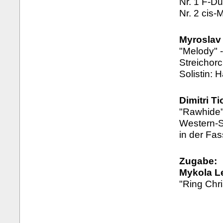
Nr. 1 F-Du
Nr. 2 cis-M
Myroslav
"Melody" -
Streichor
Solistin: 
Dimitri T
"Rawhide"
Western-S
in der Fas
Zugabe:
Mykola L
"Ring Chri