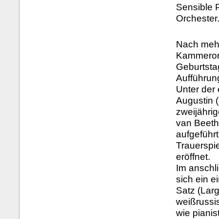
Sensible 
Orchester
Nach mehr
Kammerorc
Geburtsta
Aufführun
Unter der
Augustin (
zweijähri
van Beeth
aufgeführ
Trauerspi
eröffnet.
Im anschli
sich ein 
Satz (Lar
weißrussi
wie pianis