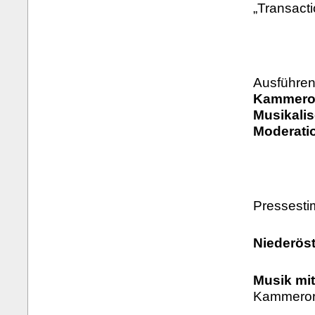
„Transact
Ausführen
Kammeror
Musikali
Moderatio
Pressest
Niederöst
Musik mi
Kammerorc