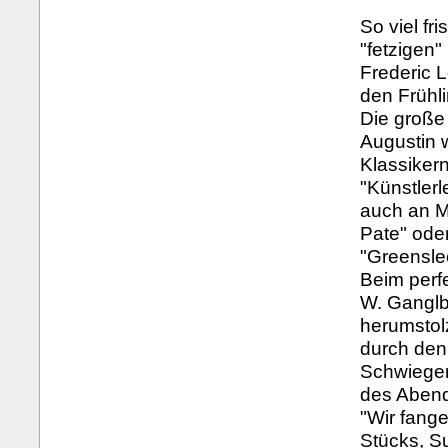
So viel fr
"fetzigen
Frederic 
den Frühli
Die große
Augustin 
Klassikern
"Künstler
auch an M
Pate" oder
"Greensle
Beim perf
W. Ganglb
herumstol
durch den
Schwieger
des Abends
"Wir fang
Stücks, Su