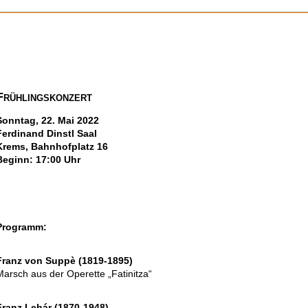
Frühlingskonzert
Sonntag, 22. Mai 2022
Ferdinand Dinstl Saal
Krems, Bahnhofplatz 16
Beginn: 17:00 Uhr
Programm:
Franz von Suppè (1819-1895)
Marsch aus der Operette „Fatinitza“
Franz Lehár (1870-1948)