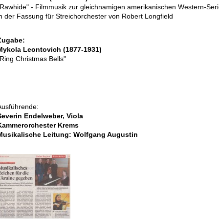
"Rawhide" - Filmmusik zur gleichnamigen amerikanischen Western-Ser
in der Fassung für Streichorchester von Robert Longfield
Zugabe:
Mykola Leontovich (1877-1931)
"Ring Christmas Bells"
Ausführende:
Severin Endelweber, Viola
Kammerorchester Krems
Musikalische Leitung: Wolfgang Augustin