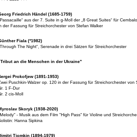
Georg Friedrich Händel (1685-1759)
„Passacaille“ aus der 7. Suite in g-Moll der „8 Great Suites“ für Cembal
in der Fassung für Streichorchester von Stefan Walker
Günther Fiala (*1982)
„Through The Night“, Serenade in drei Sätzen für Streichorchester
"Tribut an die Menschen in der Ukraine"
Sergei Prokofjew (1891-1953)
Zwei Puschkin-Walzer op. 120 in der Fassung für Streichorchester von 
Nr. 1 F-Dur
r. 2 cis-Moll
Myroslav Skoryk (1938-2020)
"Melody" - Musik aus dem Film "High Pass" für Violine und Streichorche
Solistin: Hanna Sipkina
Dimitri Tiomkin (1894-1979)