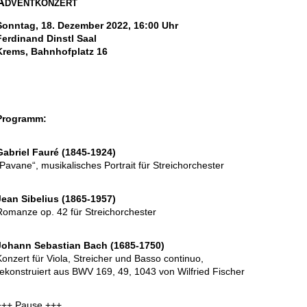
Adventkonzert
Sonntag, 18. Dezember 2022, 16:00 Uhr
Ferdinand Dinstl Saal
Krems, Bahnhofplatz 16
Programm:
Gabriel Fauré (1845-1924)
„Pavane“, musikalisches Portrait für Streichorchester
Jean Sibelius (1865-1957)
Romanze op. 42 für Streichorchester
Johann Sebastian Bach (1685-1750)
Konzert für Viola, Streicher und Basso continuo,
rekonstruiert aus BWV 169, 49, 1043 von Wilfried Fischer
+++ Pause +++