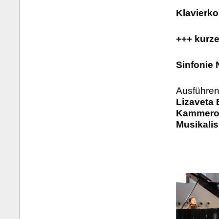
Klavierko
+++ kurz
Sinfonie 
Ausführen
Lizaveta 
Kammeror
Musikali