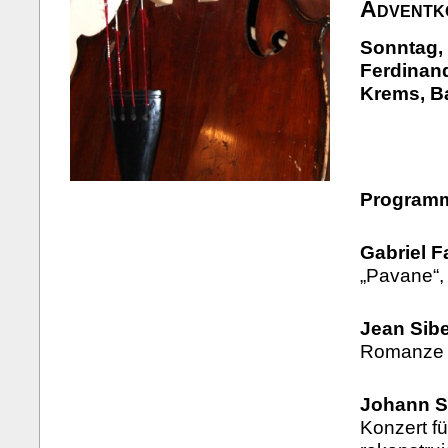
Adventk
Sonntag, 
Ferdinand
Krems, B
Program
Gabriel F
„Pavane“, 
Jean Sibe
Romanze o
Johann S
Konzert fü