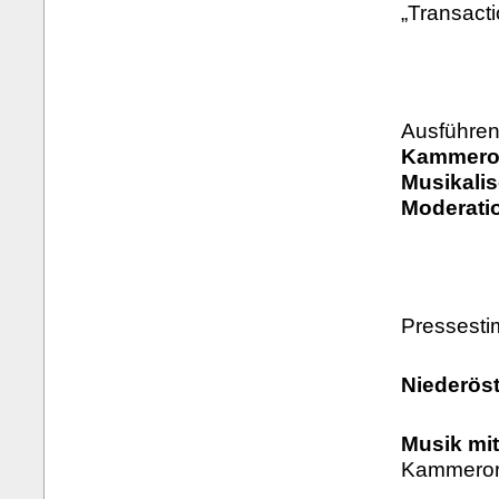
„Transact
Ausführen
Kammeror
Musikali
Moderatio
Pressest
Niederöst
Musik mi
Kammerorc