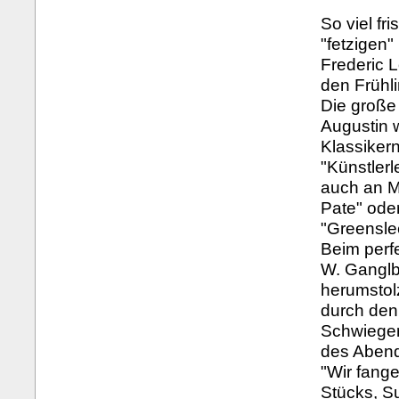
So viel fr
"fetzigen
Frederic 
den Frühli
Die große
Augustin 
Klassikern
"Künstler
auch an M
Pate" oder
"Greensle
Beim perf
W. Ganglb
herumstol
durch den
Schwieger
des Abends
"Wir fang
Stücks, Su