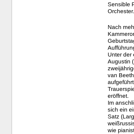
Sensible 
Orchester
Nach mehr
Kammerorc
Geburtsta
Aufführun
Unter der
Augustin (
zweijähri
van Beeth
aufgeführ
Trauerspi
eröffnet.
Im anschli
sich ein 
Satz (Lar
weißrussi
wie pianis