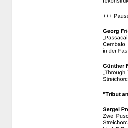
rekonstrui
+++ Paus
Georg Fri
„Passacail
Cembalo
in der Fas
Günther F
„Through T
Streichor
"Tribut a
Sergei Pr
Zwei Pusc
Streichor