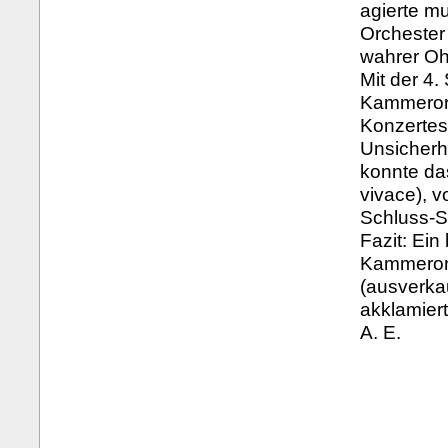
agierte mu
Orchester
wahrer O
Mit der 4.
Kammerorc
Konzertes
Unsicherh
konnte da
vivace), v
Schluss-S
Fazit: Ei
Kammerorc
(ausverka
akklamier
A. E.