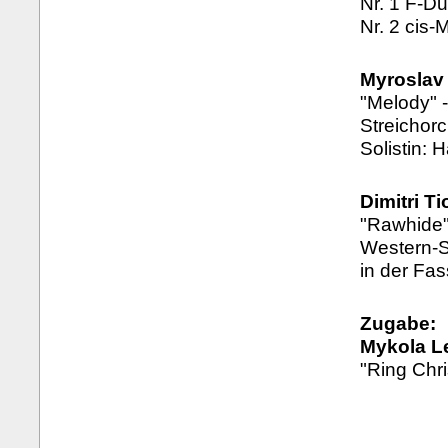
Nr. 1 F-Du
Nr. 2 cis-M
Myroslav
"Melody" -
Streichor
Solistin: 
Dimitri T
"Rawhide"
Western-S
in der Fas
Zugabe:
Mykola L
"Ring Chri