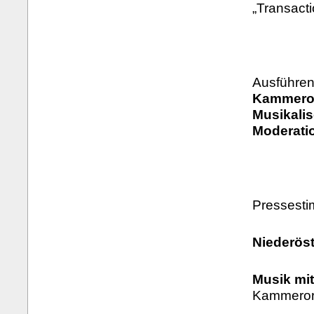
„Transact
Ausführen
Kammeror
Musikali
Moderatio
Pressest
Niederöst
Musik mi
Kammerorc