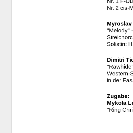
Nr. 1 F-Du
Nr. 2 cis-M
Myroslav
"Melody" -
Streichor
Solistin: 
Dimitri T
"Rawhide"
Western-S
in der Fas
Zugabe:
Mykola L
"Ring Chri