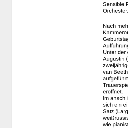
Sensible 
Orchester
Nach mehr
Kammerorc
Geburtsta
Aufführun
Unter der
Augustin (
zweijähri
van Beeth
aufgeführ
Trauerspi
eröffnet.
Im anschli
sich ein 
Satz (Lar
weißrussi
wie pianis