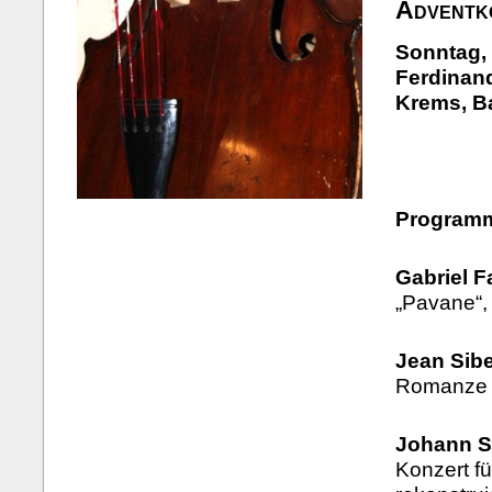
Adventk
Sonntag, 
Ferdinand
Krems, B
Program
Gabriel F
„Pavane“, 
Jean Sibe
Romanze o
Johann S
Konzert fü