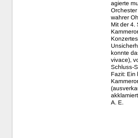
agierte mu
Orchester
wahrer O
Mit der 4.
Kammerorc
Konzertes
Unsicherh
konnte da
vivace), v
Schluss-S
Fazit: Ei
Kammerorc
(ausverka
akklamier
A. E.