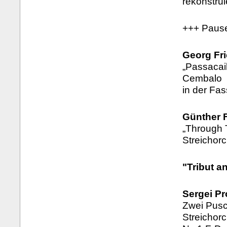
rekonstrui
+++ Paus
Georg Fri
„Passacail
Cembalo
in der Fas
Günther F
„Through T
Streichor
"Tribut a
Sergei Pr
Zwei Pusc
Streichor