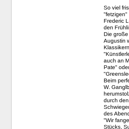
So viel fr
"fetzigen
Frederic 
den Frühli
Die große
Augustin 
Klassikern
"Künstler
auch an M
Pate" oder
"Greensle
Beim perf
W. Ganglb
herumstol
durch den
Schwieger
des Abends
"Wir fang
Stücks, Su