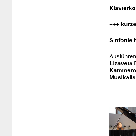
Klavierko
+++ kurz
Sinfonie 
Ausführen
Lizaveta 
Kammeror
Musikali