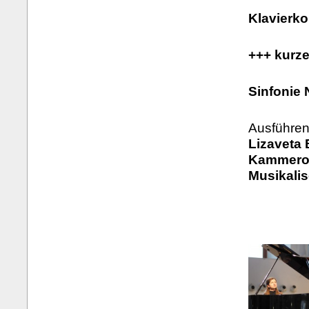
Klavierko
+++ kurz
Sinfonie 
Ausführen
Lizaveta 
Kammeror
Musikali