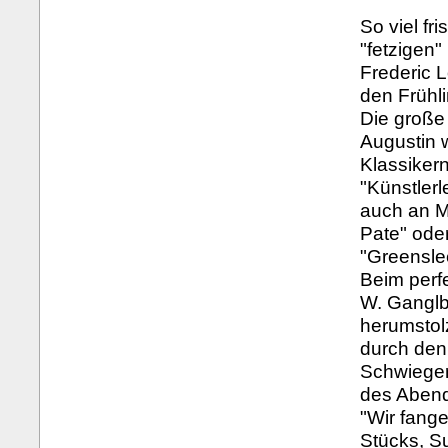
So viel fr
"fetzigen
Frederic 
den Frühli
Die große
Augustin 
Klassikern
"Künstler
auch an M
Pate" oder
"Greensle
Beim perf
W. Ganglb
herumstol
durch den
Schwieger
des Abends
"Wir fang
Stücks, Su