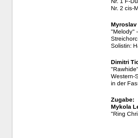
Nr. 1 F-Du
Nr. 2 cis-M
Myroslav
"Melody" -
Streichor
Solistin: 
Dimitri T
"Rawhide"
Western-S
in der Fas
Zugabe:
Mykola L
"Ring Chri