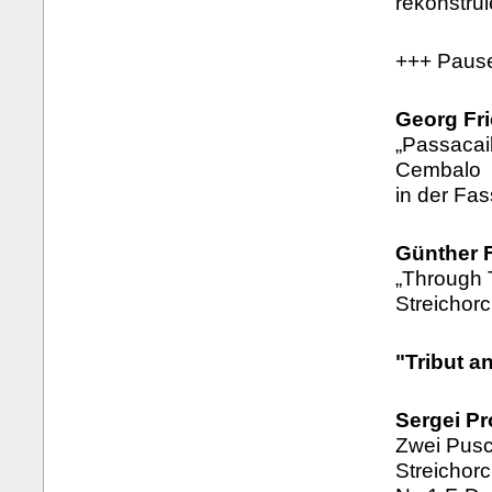
rekonstrui
+++ Paus
Georg Fri
„Passacail
Cembalo
in der Fas
Günther F
„Through T
Streichor
"Tribut a
Sergei Pr
Zwei Pusc
Streichor