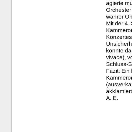
agierte mu
Orchester
wahrer O
Mit der 4.
Kammerorc
Konzertes
Unsicherh
konnte da
vivace), v
Schluss-S
Fazit: Ei
Kammerorc
(ausverka
akklamier
A. E.