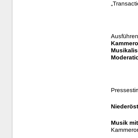
„Transact
Ausführen
Kammeror
Musikali
Moderatio
Pressest
Niederöst
Musik mi
Kammerorc