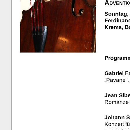
Adventk
Sonntag, 
Ferdinand
Krems, B
Program
Gabriel F
„Pavane“, 
Jean Sibe
Romanze o
Johann S
Konzert fü