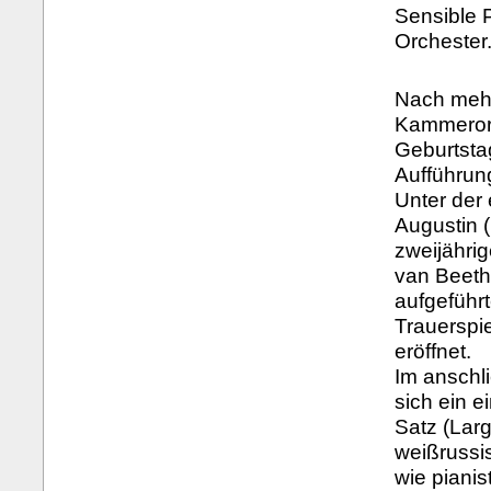
Sensible 
Orchester
Nach mehr
Kammerorc
Geburtsta
Aufführun
Unter der
Augustin (
zweijähri
van Beeth
aufgeführ
Trauerspi
eröffnet.
Im anschli
sich ein 
Satz (Lar
weißrussi
wie pianis