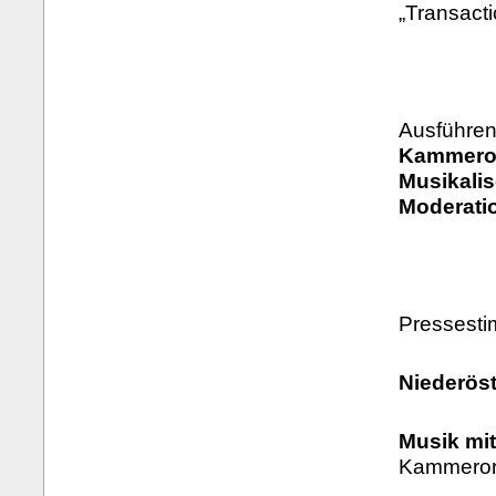
„Transact
Ausführen
Kammeror
Musikali
Moderatio
Pressest
Niederöst
Musik mi
Kammerorc