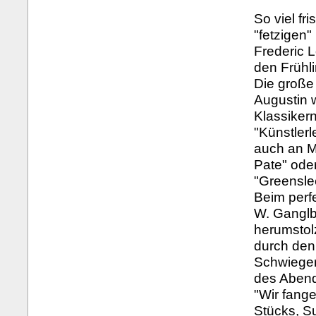
So viel fr
"fetzigen
Frederic 
den Frühli
Die große
Augustin 
Klassikern
"Künstler
auch an M
Pate" oder
"Greensle
Beim perf
W. Ganglb
herumstol
durch den
Schwieger
des Abends
"Wir fang
Stücks, Su