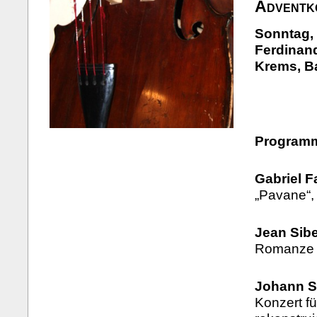
Adventk
Sonntag, 
Ferdinand
Krems, B
Program
Gabriel F
„Pavane“, 
Jean Sibe
Romanze o
Johann S
Konzert fü