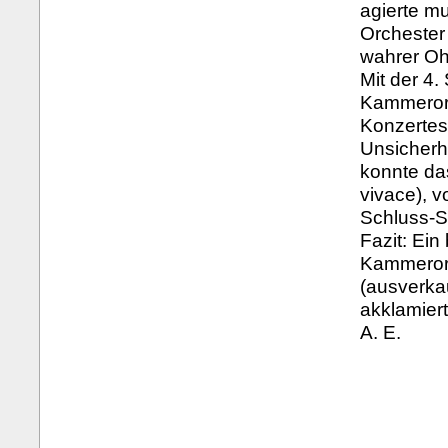
agierte mu
Orchester
wahrer O
Mit der 4.
Kammerorc
Konzertes
Unsicherh
konnte da
vivace), v
Schluss-S
Fazit: Ei
Kammerorc
(ausverka
akklamier
A. E.