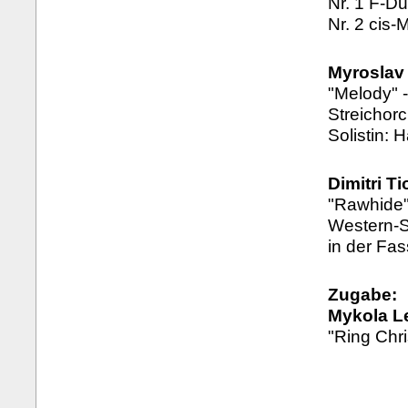
Nr. 1 F-Du
Nr. 2 cis-M
Myroslav
"Melody" -
Streichor
Solistin: 
Dimitri T
"Rawhide"
Western-S
in der Fas
Zugabe:
Mykola L
"Ring Chri