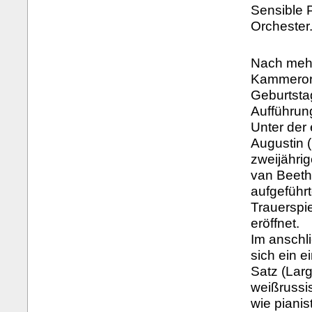
Sensible 
Orchester
Nach mehr
Kammerorc
Geburtsta
Aufführun
Unter der
Augustin (
zweijähri
van Beeth
aufgeführ
Trauerspi
eröffnet.
Im anschli
sich ein 
Satz (Lar
weißrussi
wie pianis