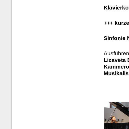
Klavierko
+++ kurz
Sinfonie 
Ausführen
Lizaveta 
Kammeror
Musikali