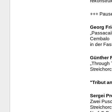
rekonstrui
+++ Paus
Georg Fri
„Passacail
Cembalo
in der Fas
Günther F
„Through T
Streichor
"Tribut a
Sergei Pr
Zwei Pusc
Streichor