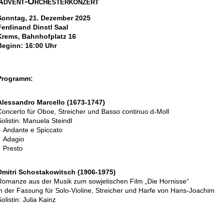
Advent-Orchesterkonzert
Sonntag, 21. Dezember 2025
Ferdinand Dinstl Saal
Krems, Bahnhofplatz 16
Beginn: 16:00 Uhr
Programm:
Alessandro Marcello (1673-1747)
Concerto für Oboe, Streicher und Basso continuo d-Moll
Solistin: Manuela Steindl
Andante e Spiccato
Adagio
Presto
Dmitri Schostakowitsch (1906-1975)
Romanze aus der Musik zum sowjetischen Film „Die Hornisse“
in der Fassung für Solo-Violine, Streicher und Harfe von Hans-Joachim
olistin: Julia Kainz