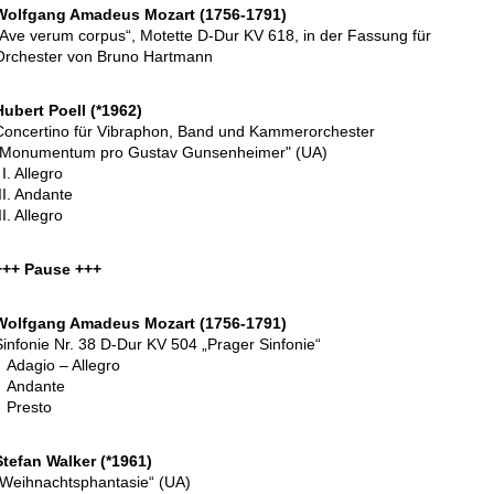
Wolfgang Amadeus Mozart (1756-1791)
„Ave verum corpus“, Motette D-Dur KV 618, in der Fassung für
Orchester von Bruno Hartmann
Hubert Poell (*1962)
Concertino für Vibraphon, Band und Kammerorchester
"Monumentum pro Gustav Gunsenheimer" (UA)
I. Allegro
II. Andante
II. Allegro
+++ Pause +++
Wolfgang Amadeus Mozart (1756-1791)
Sinfonie Nr. 38 D-Dur KV 504 „Prager Sinfonie“
Adagio – Allegro
Andante
Presto
Stefan Walker (*1961)
„Weihnachtsphantasie“ (UA)