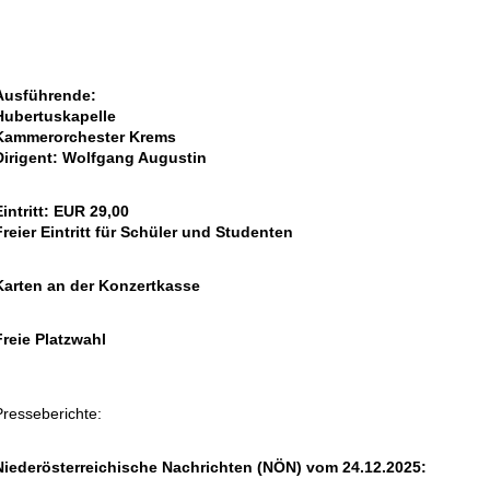
Ausführende:
Hubertuskapelle
Kammerorchester Krems
Dirigent: Wolfgang Augustin
Eintritt: EUR 29,00
Freier Eintritt für Schüler und Studenten
Karten an der Konzertkasse
Freie Platzwahl
Presseberichte:
Niederösterreichische Nachrichten (NÖN) vom 24.12.2025: