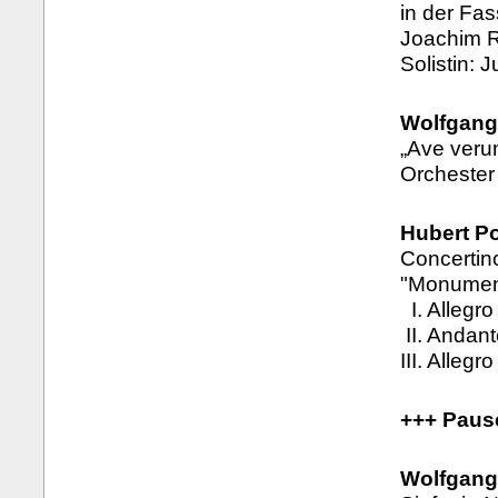
in der Fas
Joachim R
Solistin: J
Wolfgang
„Ave veru
Orchester
Hubert Po
Concertin
"Monumen
I. Allegro
II. Andan
III. Allegro
+++ Paus
Wolfgang