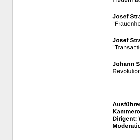
Josef Str
"Frauenhe
Josef Str
"Transact
Johann S
Revolutio
Ausführe
Kammeror
Dirigent:
Moderati