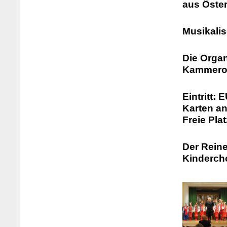
aus Öster
Musikalis
Die Organ
Kammeror
Eintritt: 
Karten a
Freie Pla
Der Reine
Kinderch