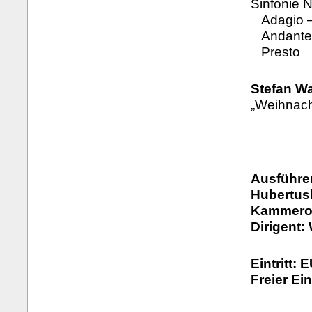
Sinfonie N
Adagio – 
Andante
Presto
Stefan Wa
„Weihnach
Ausführe
Hubertus
Kammeror
Dirigent:
Eintritt: 
Freier Ei