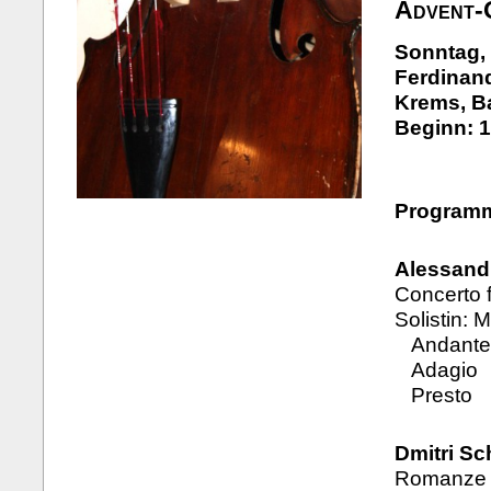
Advent-
Sonntag,
Ferdinand
Krems, B
Beginn: 1
Program
Alessandr
Concerto 
Solistin: 
Andante 
Adagio
Presto
Dmitri Sc
Romanze a