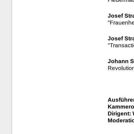
Josef Str
"Frauenhe
Josef Str
"Transact
Johann S
Revolutio
Ausführe
Kammeror
Dirigent:
Moderati