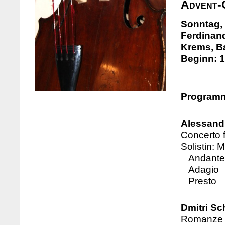
Advent-
Sonntag,
Ferdinand
Krems, B
Beginn: 1
Program
Alessandr
Concerto 
Solistin: 
Andante 
Adagio
Presto
Dmitri Sc
Romanze a