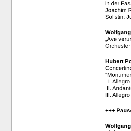
in der Fas
Joachim R
Solistin: J
Wolfgang
„Ave veru
Orchester
Hubert Po
Concertin
"Monumen
I. Allegro
II. Andan
III. Allegro
+++ Paus
Wolfgang