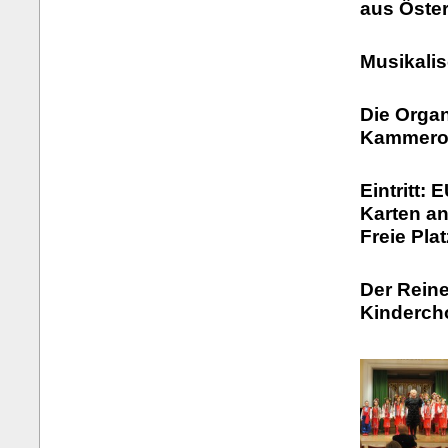
aus Öster
Musikalis
Die Organ
Kammeror
Eintritt: 
Karten a
Freie Pla
Der Reine
Kinderch