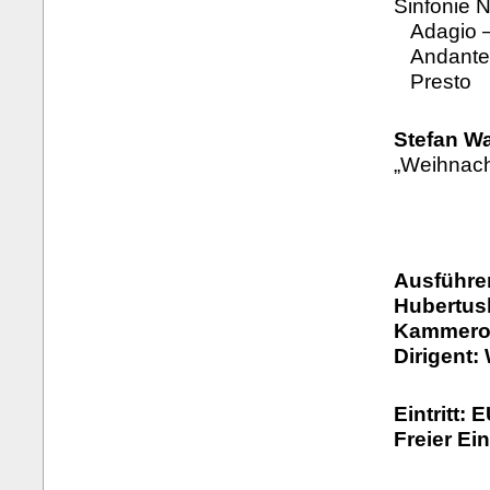
Sinfonie N
Adagio – 
Andante
Presto
Stefan Wa
„Weihnach
Ausführe
Hubertus
Kammeror
Dirigent:
Eintritt: 
Freier Ei