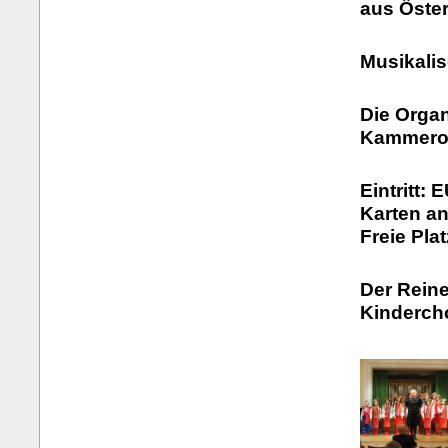
aus Öster
Musikalis
Die Organ
Kammeror
Eintritt: 
Karten a
Freie Pla
Der Reine
Kinderch