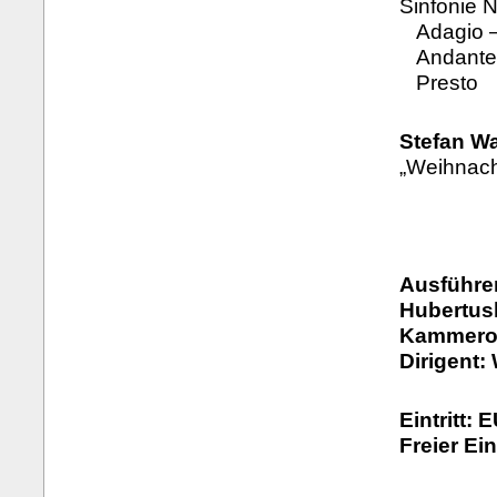
Sinfonie N
Adagio – 
Andante
Presto
Stefan Wa
„Weihnach
Ausführe
Hubertus
Kammeror
Dirigent:
Eintritt: 
Freier Ei