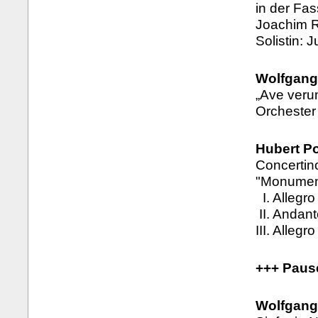
in der Fas
Joachim R
Solistin: J
Wolfgang
„Ave veru
Orchester
Hubert Po
Concertin
"Monumen
I. Allegro
II. Andan
III. Allegro
+++ Paus
Wolfgang