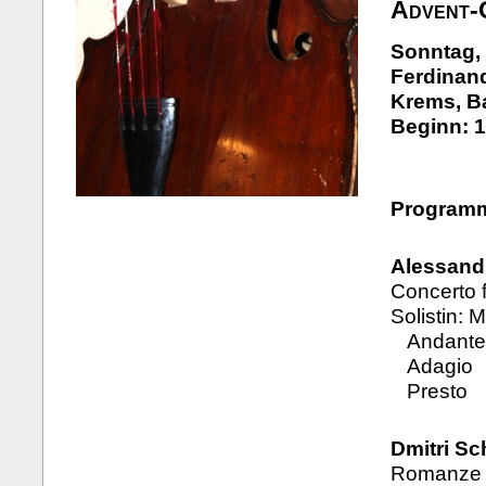
Advent-
Sonntag,
Ferdinand
Krems, B
Beginn: 1
Program
Alessandr
Concerto 
Solistin: 
Andante 
Adagio
Presto
Dmitri Sc
Romanze a