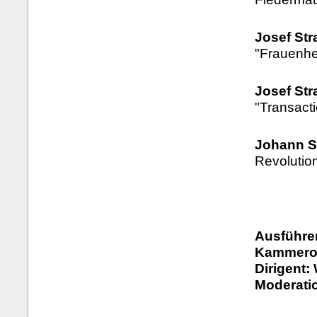
Josef Str
"Frauenhe
Josef Str
"Transact
Johann S
Revolutio
Ausführe
Kammeror
Dirigent:
Moderati