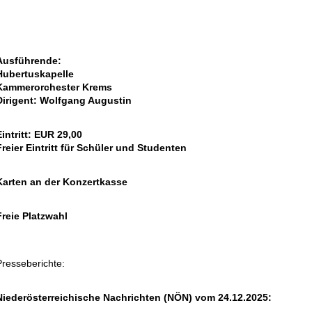
Ausführende:
Hubertuskapelle
Kammerorchester Krems
Dirigent: Wolfgang Augustin
Eintritt: EUR 29,00
Freier Eintritt für Schüler und Studenten
Karten an der Konzertkasse
Freie Platzwahl
Presseberichte:
Niederösterreichische Nachrichten (NÖN) vom 24.12.2025: