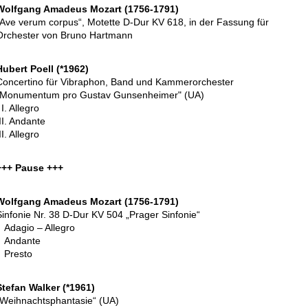
Wolfgang Amadeus Mozart (1756-1791)
„Ave verum corpus“, Motette D-Dur KV 618, in der Fassung für
Orchester von Bruno Hartmann
Hubert Poell (*1962)
Concertino für Vibraphon, Band und Kammerorchester
"Monumentum pro Gustav Gunsenheimer" (UA)
I. Allegro
II. Andante
II. Allegro
+++ Pause +++
Wolfgang Amadeus Mozart (1756-1791)
Sinfonie Nr. 38 D-Dur KV 504 „Prager Sinfonie“
Adagio – Allegro
Andante
Presto
Stefan Walker (*1961)
„Weihnachtsphantasie“ (UA)