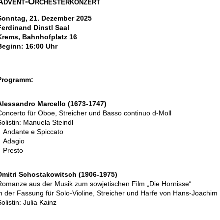
Advent-Orchesterkonzert
Sonntag, 21. Dezember 2025
Ferdinand Dinstl Saal
Krems, Bahnhofplatz 16
Beginn: 16:00 Uhr
Programm:
Alessandro Marcello (1673-1747)
Concerto für Oboe, Streicher und Basso continuo d-Moll
Solistin: Manuela Steindl
Andante e Spiccato
Adagio
Presto
Dmitri Schostakowitsch (1906-1975)
Romanze aus der Musik zum sowjetischen Film „Die Hornisse“
in der Fassung für Solo-Violine, Streicher und Harfe von Hans-Joachim
olistin: Julia Kainz