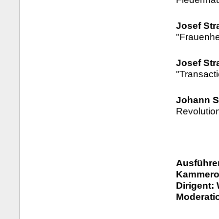
Josef Str
"Frauenhe
Josef Str
"Transact
Johann S
Revolutio
Ausführe
Kammeror
Dirigent:
Moderati