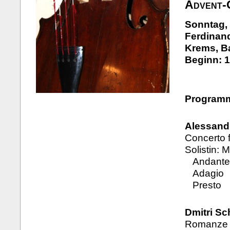
Advent-
Sonntag,
Ferdinand
Krems, B
Beginn: 1
Program
Alessandr
Concerto 
Solistin: 
Andante 
Adagio
Presto
Dmitri Sc
Romanze a