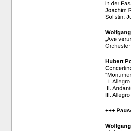
in der Fas
Joachim R
Solistin: J
Wolfgang
„Ave veru
Orchester
Hubert Po
Concertin
"Monumen
I. Allegro
II. Andan
III. Allegro
+++ Paus
Wolfgang