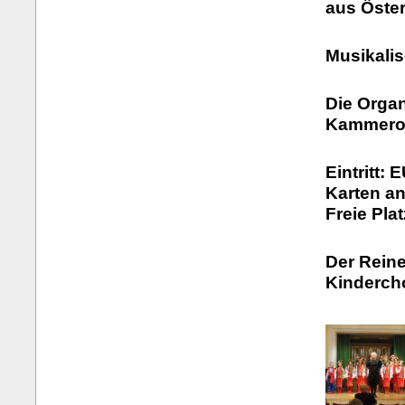
aus Öster
Musikalis
Die Organ
Kammeror
Eintritt: 
Karten a
Freie Pla
Der Reine
Kinderch