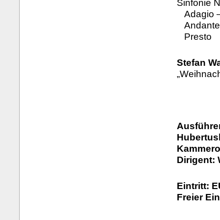
Sinfonie N
Adagio – 
Andante
Presto
Stefan Wa
„Weihnach
Ausführe
Hubertus
Kammeror
Dirigent:
Eintritt: 
Freier Ei